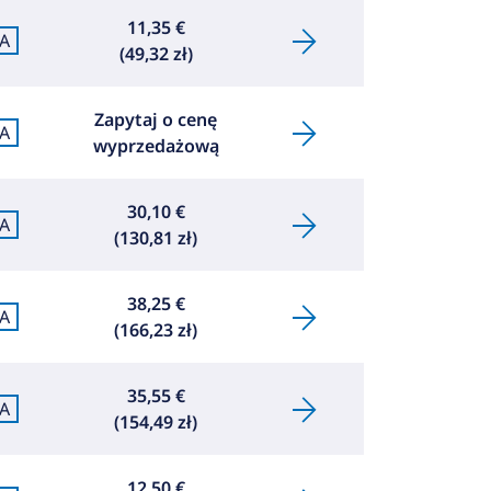
11,35 €
A
(49,32 zł)
Zapytaj o cenę
A
wyprzedażową
30,10 €
A
(130,81 zł)
38,25 €
A
(166,23 zł)
35,55 €
A
(154,49 zł)
12,50 €