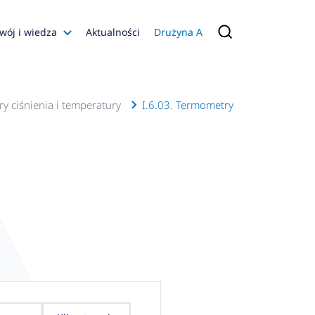
wój i wiedza
Aktualności
Drużyna A
Filmy poradnikowe
Konfiguratory
ry ciśnienia i temperatury
I.6.03. Termometry
s
ia
 AFRISO
nienia
a jakości
 Zarządzająca
naruszenie