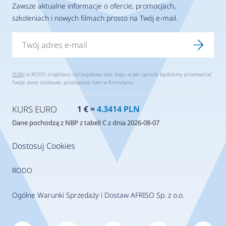
Zawsze aktualne informacje o ofercie, promocjach,
szkoleniach i nowych filmach prosto na Twój e-mail.
TUTAJ
w RODO znajdziesz szczegółowy opis tego, w jaki sposób będziemy przetwarzać
Twoje dane osobowe, przekazane nam w formularzu.
KURS EURO
1 € =
4.3414 PLN
Dane pochodzą z NBP z tabeli C z dnia 2026-08-07
Dostosuj Cookies
RODO
Ogólne Warunki Sprzedaży i Dostaw AFRISO Sp. z o.o.