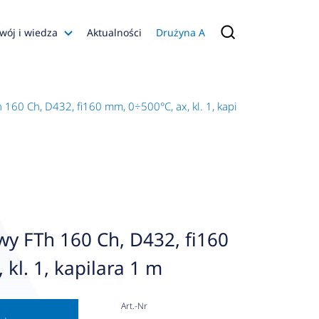
wój i wiedza
Aktualności
Drużyna A
Filmy poradnikowe
Konfiguratory
60 Ch, D432, fi160 mm, 0÷500°C, ax, kl. 1, kapilara 1 m
s
ia
 AFRISO
nienia
a jakości
y FTh 160 Ch, D432, fi160
 Zarządzająca
kl. 1, kapilara 1 m
naruszenie
Art.-Nr