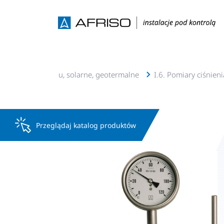
Instalacje c.o., c.w.u, solarne, geotermalne
I.6. Pomiary ciśnien
Przeglądaj katalog produktów