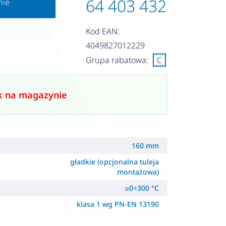
64 403 432
nie
Kod EAN:
4049827012229
Grupa rabatowa:
C
k na magazynie
160 mm
gładkie (opcjonalna tuleja
montażowa)
≥0÷300 °C
klasa 1 wg PN-EN 13190