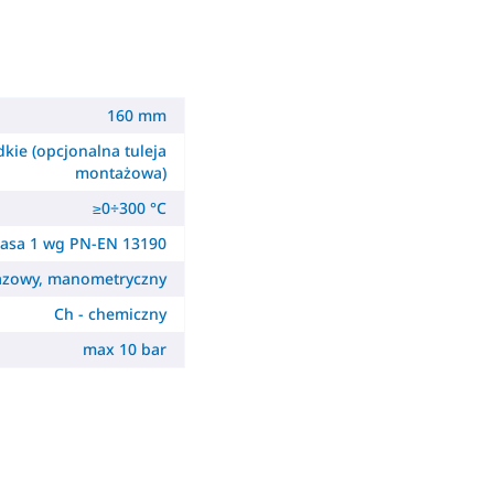
160 mm
dkie (opcjonalna tuleja
montażowa)
≥0÷300 °C
lasa 1 wg PN-EN 13190
gazowy, manometryczny
Ch - chemiczny
max 10 bar