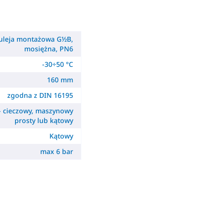
uleja montażowa G½B,
mosiężna, PN6
-30÷50 °C
160 mm
zgodna z DIN 16195
 cieczowy, maszynowy
prosty lub kątowy
Kątowy
max 6 bar