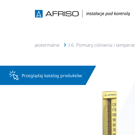
o., c.w.u, solarne, geotermalne
I.6. Pomiary ciśnienia i tempera
Przeglądaj katalog produktów