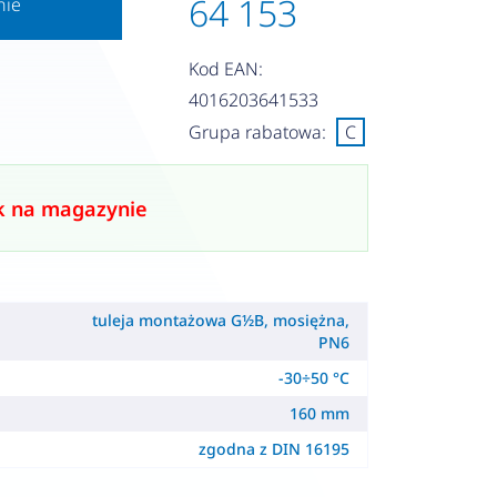
64 153
nie
Kod EAN:
4016203641533
Grupa rabatowa:
C
k na magazynie
tuleja montażowa G½B, mosiężna,
PN6
-30÷50 °C
160 mm
zgodna z DIN 16195