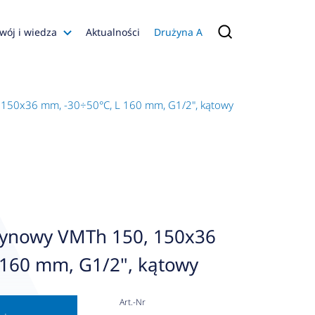
wój i wiedza
Aktualności
Drużyna A
Filmy poradnikowe
Konfiguratory
150x36 mm, -30÷50°C, L 160 mm, G1/2", kątowy
s
ia
 AFRISO
nienia
a jakości
ynowy VMTh 150, 150x36
 Zarządzająca
 160 mm, G1/2", kątowy
naruszenie
Art.-Nr