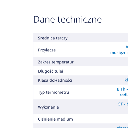
Dane techniczne
Średnica tarczy
t
Przyłącze
mosiężn
Zakres temperatur
Długość tulei
k
Klasa dokładności
BiTh 
Typ termometru
radi
ST -
Wykonanie
Ciśnienie medium
ciecz