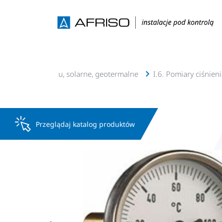
Instalacje c.o., c.w.u, solarne, geotermalne
I.6. Pomiary ciśnien
Przeglądaj katalog produktów