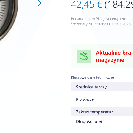
42,45 €
(184,29
Podana cena w PLN jest ceną netto pr
sprzedaży NBP z tabeli C z dnia 2026-
Aktualnie bra
magazynie
Kluczowe dane techniczne
Średnica tarczy
Przyłącze
Zakres temperatur
Długość tulei