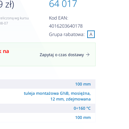
64 017
 zł)
Kod EAN:
zeliczoną wg kursu
08-07
4016203640178
Grupa rabatowa:
A
k na
Zapytaj o czas dostawy
100 mm
tuleja montażowa G½B, mosiężna,
12 mm, zdejmowana
0÷160 °C
100 mm