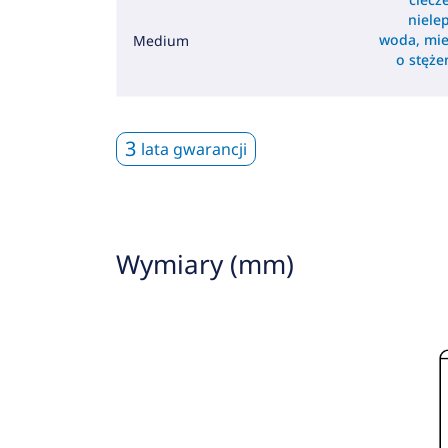
nielep
woda, mie
Medium
o stęż
3
lata gwarancji
Wymiary (mm)