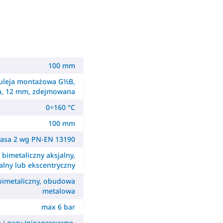
100 mm
uleja montażowa G½B,
a, 12 mm, zdejmowana
0÷160 °C
100 mm
lasa 2 wg PN-EN 13190
- bimetaliczny aksjalny,
alny lub ekscentryczny
 bimetaliczny, obudowa
metalowa
max 6 bar
e i gazy (nieagresywne,