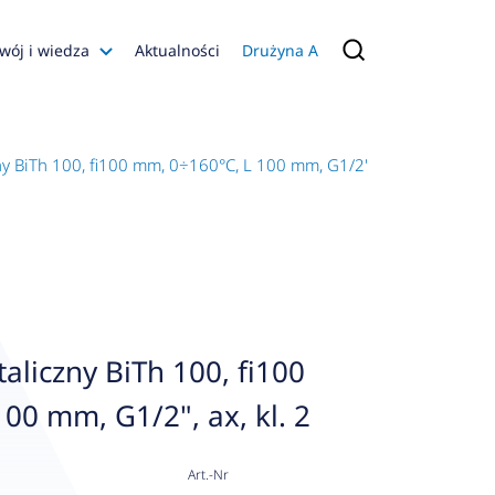
wój i wiedza
Aktualności
Drużyna A
Filmy poradnikowe
Konfiguratory
 BiTh 100, fi100 mm, 0÷160°C, L 100 mm, G1/2", ax, kl. 2
s
ia
 AFRISO
nienia
a jakości
liczny BiTh 100, fi100
 Zarządzająca
00 mm, G1/2", ax, kl. 2
naruszenie
Art.-Nr