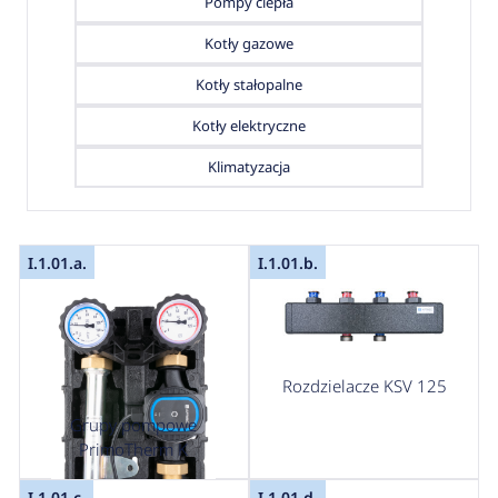
Pompy ciepła
Kotły gazowe
Kotły stałopalne
Kotły elektryczne
Klimatyzacja
I.1.01.a.
I.1.01.b.
Rozdzielacze KSV 125
Grupy pompowe
PrimoTherm K
I.1.01.c.
I.1.01.d.