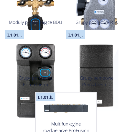
Moduły przełączające BDU
Grupy pompowe RTA
I.1.01.i.
I.1.01.j.
Grupy pompowe
Grupy pompowe
PrimoTherm
PrimoTherm C
I.1.01.k.
Multifunkcyjne
rozdzielacze ProFusion