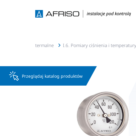
 c.w.u, solarne, geotermalne
I.6. Pomiary ciśnienia i temperatur
Przeglądaj katalog produktów