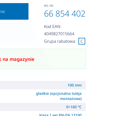
Art.-Nr
66 854 402
nie
Kod EAN:
4049827015664
Grupa rabatowa:
C
k na magazynie
100 mm
gładkie (opcjonalna tuleja
montażowa)
0÷160 °C
klasa 1 wg PN-EN 13190