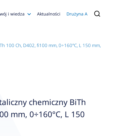
wój i wiedza
Aktualności
Drużyna A
Filmy poradnikowe
Konfiguratory
Th 100 Ch, D402, fi100 mm, 0÷160°C, L 150 mm, rad, kl. 1
s
ia
 AFRISO
nienia
a jakości
aliczny chemiczny BiTh
 Zarządzająca
100 mm, 0÷160°C, L 150
naruszenie