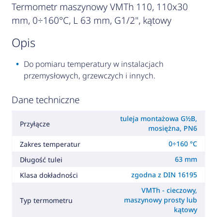
Termometr maszynowy VMTh 110, 110x30
mm, 0÷160°C, L 63 mm, G1/2", kątowy
opis
Do pomiaru temperatury w instalacjach
przemysłowych, grzewczych i innych.
Dane techniczne
tuleja montażowa G½B,
Przyłącze
mosiężna, PN6
0÷160 °C
Zakres temperatur
63 mm
Długość tulei
zgodna z DIN 16195
Klasa dokładności
VMTh - cieczowy,
maszynowy prosty lub
Typ termometru
kątowy