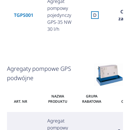
Agregat
pompowy
Cen
TGPS001
pojedynczy
D
zapy
GPS-35 NW
30 l/h
Agregaty pompowe GPS
podwójne
NAZWA
GRUPA
ART. NR
PRODUKTU
RABATOWA
CEN
Agregat
pompowy