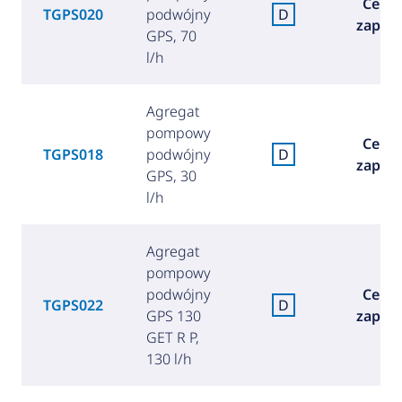
Cena
TGPS020
podwójny
D
zapyta
GPS, 70
l/h
Agregat
pompowy
Cena
TGPS018
podwójny
D
zapyta
GPS, 30
l/h
Agregat
pompowy
podwójny
Cena
TGPS022
D
GPS 130
zapyta
GET R P,
130 l/h