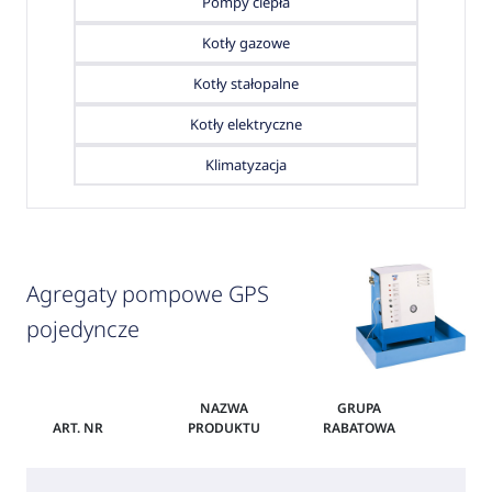
Pompy ciepła
Kotły gazowe
Kotły stałopalne
Kotły elektryczne
Klimatyzacja
Agregaty pompowe GPS
pojedyncze
NAZWA
GRUPA
ART. NR
PRODUKTU
RABATOWA
CE