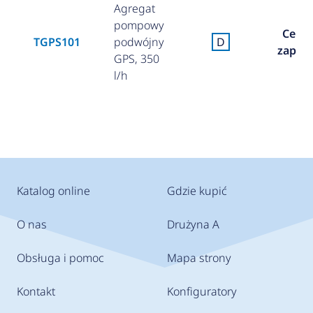
Agregat
pompowy
Cena
TGPS101
podwójny
D
zapyta
GPS, 350
l/h
Katalog online
Gdzie kupić
O nas
Drużyna A
Obsługa i pomoc
Mapa strony
Kontakt
Konfiguratory