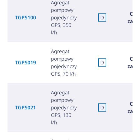
Agregat
pompowy
Cen
TGPS100
pojedynczy
D
zapy
GPS, 350
l/h
Agregat
pompowy
Cen
TGPS019
D
pojedynczy
zapy
GPS, 70 l/h
Agregat
pompowy
Cen
TGPS021
pojedynczy
D
zapy
GPS, 130
l/h