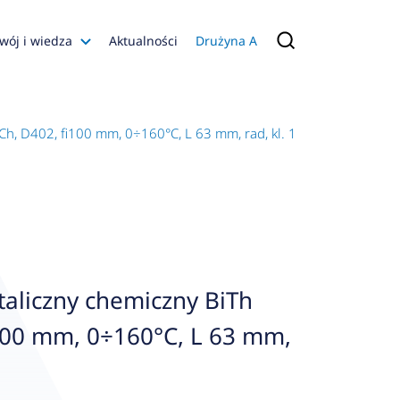
wój i wiedza
Aktualności
Drużyna A
Filmy poradnikowe
Konfiguratory
h, D402, fi100 mm, 0÷160°C, L 63 mm, rad, kl. 1
s
ia
 AFRISO
nienia
a jakości
aliczny chemiczny BiTh
 Zarządzająca
100 mm, 0÷160°C, L 63 mm,
naruszenie