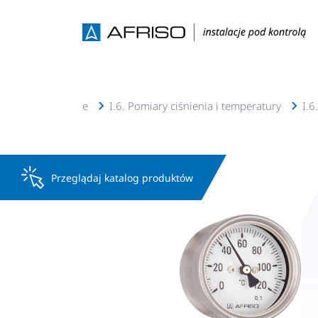
solarne, geotermalne
I.6. Pomiary ciśnienia i temperatury
I.6
Przeglądaj katalog produktów