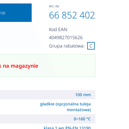
Art.-Nr
66 852 402
nie
Kod EAN:
4049827015626
Grupa rabatowa:
C
k na magazynie
100 mm
gładkie (opcjonalna tuleja
montażowa)
0÷160 °C
klasa 1 wg PN-EN 13190