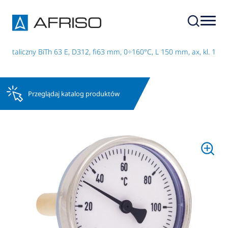
metaliczny BiTh 63 E, D312, fi63 mm, 0÷160°C, L 150 mm, ax, kl. 1
Przeglądaj katalog produktów