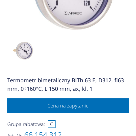
Termometr bimetaliczny BiTh 63 E, D312, fi63
mm, 0÷160°C, L 150 mm, ax, kl. 1
Cena na zapytanie
Grupa rabatowa:
C
66 154 312
Art.-Nr