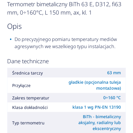
Termometr bimetaliczny BiTh 63 E, D312, fi63
mm, 0÷160°C, L 150 mm, ax, kl. 1
opis
Do precyzyjnego pomiaru temperatury mediów
agresywnych we wszelkiego typu instalacjach.
Dane techniczne
63 mm
Średnica tarczy
gładkie (opcjonalna tuleja
Przyłącze
montażowa)
0÷160 °C
Zakres temperatur
klasa 1 wg PN-EN 13190
Klasa dokładności
BiTh - bimetaliczny
aksjalny, radialny lub
Typ termometru
ekscentryczny