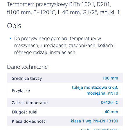
Termometr przemysłowy BiTh 100 I, D201,
fi100 mm, 0÷120°C, L 40 mm, G1/2", rad, kl. 1
opis
Do precyzyjnego pomiaru temperatury w
maszynach, rurociągach, zasobnikach, kotłach i
różnego rodzaju instalacjach.
Dane techniczne
100 mm
Średnica tarczy
tuleja montażowa G½B,
Przyłącze
mosiężna, PN10
0÷120 °C
Zakres temperatur
40 mm
Długość tulei
klasa 1 wg PN-EN 13190
Klasa dokładności