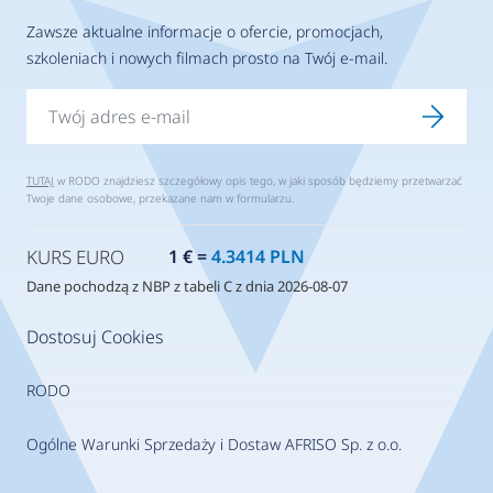
Zawsze aktualne informacje o ofercie, promocjach,
szkoleniach i nowych filmach prosto na Twój e-mail.
TUTAJ
w RODO znajdziesz szczegółowy opis tego, w jaki sposób będziemy przetwarzać
Twoje dane osobowe, przekazane nam w formularzu.
KURS EURO
1 € =
4.3414 PLN
Dane pochodzą z NBP z tabeli C z dnia 2026-08-07
Dostosuj Cookies
RODO
Ogólne Warunki Sprzedaży i Dostaw AFRISO Sp. z o.o.