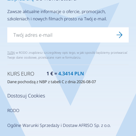
Zawsze aktualne informacje o ofercie, promocjach,
szkoleniach i nowych filmach prosto na Twój e-mail.
TUTAJ
w RODO znajdziesz szczegółowy opis tego, w jaki sposób będziemy przetwarzać
Twoje dane osobowe, przekazane nam w formularzu.
KURS EURO
1 € =
4.3414 PLN
Dane pochodzą z NBP z tabeli C z dnia 2026-08-07
Dostosuj Cookies
RODO
Ogólne Warunki Sprzedaży i Dostaw AFRISO Sp. z o.o.