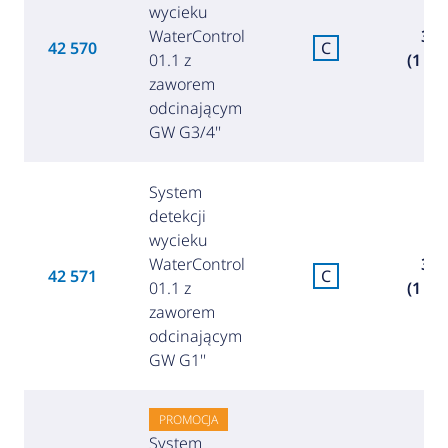
wycieku
WaterControl
344
42 570
C
01.1 z
(1 49
zaworem
odcinającym
GW G3/4''
System
detekcji
wycieku
WaterControl
358
42 571
C
01.1 z
(1 55
zaworem
odcinającym
GW G1''
PROMOCJA
System