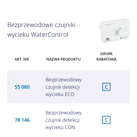
Bezprzewodowe czujniki
wycieku WaterControl
GRUPA
ART. NR
NAZWA PRODUKTU
RABATOWA
Bezprzewodowy
1
55 080
czujnik detekcji
C
(4
wycieku ECO
Bezprzewodowy
1
78 146
czujnik detekcji
C
(6
wycieku CON