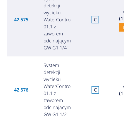
detekcji
415
wycieku
(1 80
42 575
WaterControl
C
01.1 z
Pro
zaworem
odcinającym
GW G1 1/4''
System
detekcji
wycieku
WaterControl
425
42 576
C
01.1 z
(1 84
zaworem
odcinającym
GW G1 1/2''