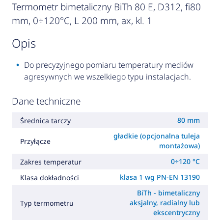
Termometr bimetaliczny BiTh 80 E, D312, fi80
mm, 0÷120°C, L 200 mm, ax, kl. 1
opis
Do precyzyjnego pomiaru temperatury mediów
agresywnych we wszelkiego typu instalacjach.
Dane techniczne
80 mm
Średnica tarczy
gładkie (opcjonalna tuleja
Przyłącze
montażowa)
0÷120 °C
Zakres temperatur
klasa 1 wg PN-EN 13190
Klasa dokładności
BiTh - bimetaliczny
aksjalny, radialny lub
Typ termometru
ekscentryczny