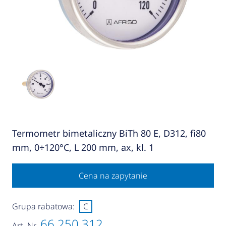
Termometr bimetaliczny BiTh 80 E, D312, fi80
mm, 0÷120°C, L 200 mm, ax, kl. 1
Cena na zapytanie
Grupa rabatowa:
C
66 250 312
Art.-Nr