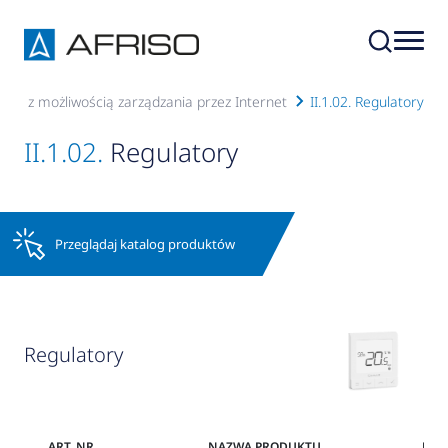
ym z możliwością zarządzania przez Internet
II.1.02. Regulatory
II.1.02.
Regulatory
Przeglądaj katalog produktów
Regulatory
G
ART. NR
NAZWA PRODUKTU
RAB