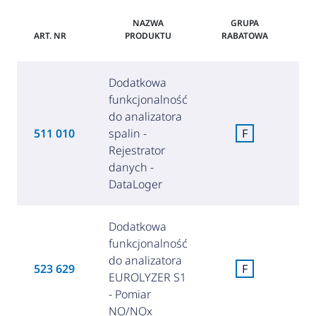
NAZWA
GRUPA
ART. NR
PRODUKTU
RABATOWA
Dodatkowa
funkcjonalność
do analizatora
511 010
spalin -
F
(
Rejestrator
danych -
DataLoger
Dodatkowa
funkcjonalność
do analizatora
523 629
F
EUROLYZER S1
(2
- Pomiar
NO/NOx