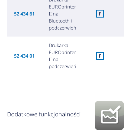
EUROprinter
2
52 434 61
II na
F
(1 
Bluetooth i
podczerwień
Drukarka
EUROprinter
2
52 434 01
F
II na
(1 
podczerwień
Dodatkowe funkcjonalności