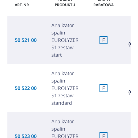
ART. NR
PRODUKTU
RABATOWA
Analizator
spalin
1 4
50 521 00
EUROLYZER
F
(6 0
S1 zestaw
start
Analizator
spalin
1 4
50 522 00
EUROLYZER
F
(6 2
S1 zestaw
standard
Analizator
spalin
1 5
50 523 00
EUROLYZER
F