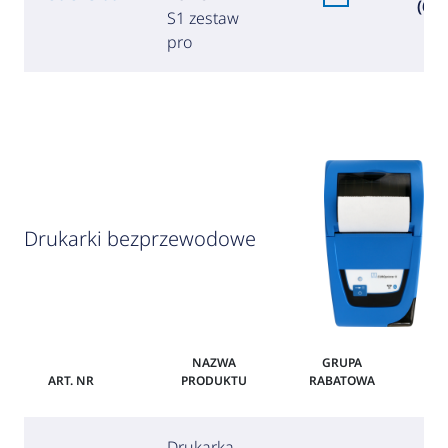
(6 8
S1 zestaw
pro
Drukarki bezprzewodowe
NAZWA
GRUPA
ART. NR
PRODUKTU
RABATOWA
Drukarka