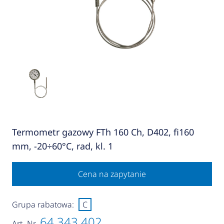
Termometr gazowy FTh 160 Ch, D402, fi160
mm, -20÷60°C, rad, kl. 1
Cena na zapytanie
Grupa rabatowa:
C
64 343 402
Art.-Nr