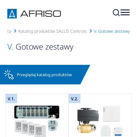
Oferta
Katalog produktów SALUS Controls
V. Gotowe zestawy
V.
Gotowe zestawy
Przeglądaj katalog produktów
V.1.
V.2.