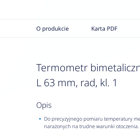
O produkcie
Karta PDF
Termometr bimetaliczn
L 63 mm, rad, kl. 1
opis
Do precyzyjnego pomiaru temperatury med
narażonych na trudne warunki otoczenia.