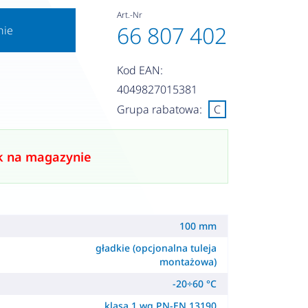
Art.-Nr
66 807 402
nie
Kod EAN:
4049827015381
Grupa rabatowa:
C
k na magazynie
100 mm
gładkie (opcjonalna tuleja
montażowa)
-20÷60 °C
klasa 1 wg PN-EN 13190