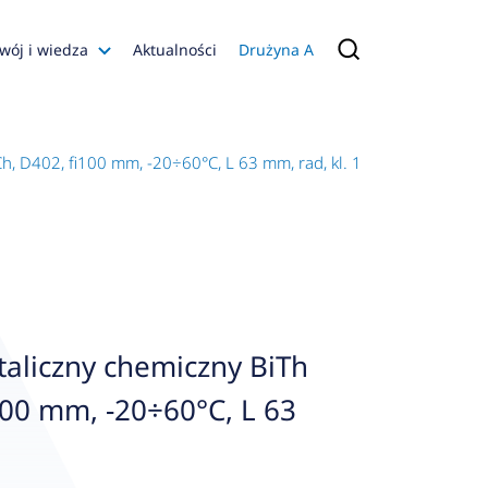
wój i wiedza
Aktualności
Drużyna A
Filmy poradnikowe
Konfiguratory
, D402, fi100 mm, -20÷60°C, L 63 mm, rad, kl. 1
s
ia
 AFRISO
nienia
a jakości
aliczny chemiczny BiTh
 Zarządzająca
100 mm, -20÷60°C, L 63
naruszenie