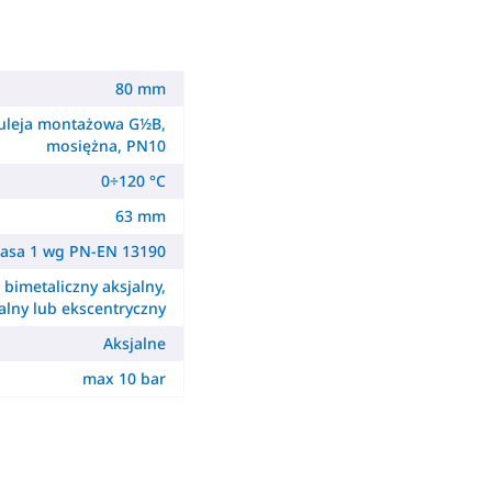
80 mm
uleja montażowa G½B,
mosiężna, PN10
0÷120 °C
63 mm
lasa 1 wg PN-EN 13190
- bimetaliczny aksjalny,
alny lub ekscentryczny
Aksjalne
max 10 bar