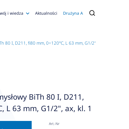
wój i wiedza
Aktualności
Drużyna A
Filmy poradnikowe
Konfiguratory
 80 I, D211, fi80 mm, 0÷120°C, L 63 mm, G1/2", ax, kl. 1
s
ia
 AFRISO
nienia
a jakości
ysłowy BiTh 80 I, D211,
 Zarządzająca
 L 63 mm, G1/2", ax, kl. 1
naruszenie
Art.-Nr