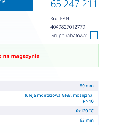
65 247 211
nie
Kod EAN:
4049827012779
Grupa rabatowa:
C
k na magazynie
80 mm
tuleja montażowa G½B, mosiężna,
PN10
0÷120 °C
63 mm