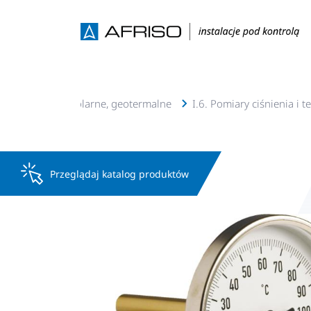
lacje c.o., c.w.u, solarne, geotermalne
I.6. Pomiary ciśnienia i 
Przeglądaj katalog produktów