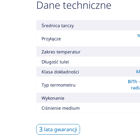
Dane techniczne
Średnica tarczy
t
Przyłącze
Zakres temperatur
Długość tulei
k
Klasa dokładności
BiTh 
Typ termometru
radi
Wykonanie
Ciśnienie medium
3
lata gwarancji