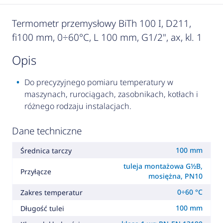
Termometr przemysłowy BiTh 100 I, D211,
fi100 mm, 0÷60°C, L 100 mm, G1/2", ax, kl. 1
opis
Do precyzyjnego pomiaru temperatury w
maszynach, rurociągach, zasobnikach, kotłach i
różnego rodzaju instalacjach.
Dane techniczne
100 mm
Średnica tarczy
tuleja montażowa G½B,
Przyłącze
mosiężna, PN10
0÷60 °C
Zakres temperatur
100 mm
Długość tulei