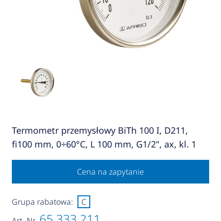
Termometr przemysłowy BiTh 100 I, D211,
fi100 mm, 0÷60°C, L 100 mm, G1/2", ax, kl. 1
Cena na zapytanie
Grupa rabatowa:
C
65 333 211
Art.-Nr