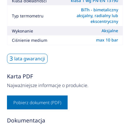
klasa 1 wg PN-EN 13190
Klasa dokładności
BiTh - bimetaliczny
aksjalny, radialny lub
Typ termometru
ekscentryczny
Aksjalne
Wykonanie
max 10 bar
Ciśnienie medium
3
lata gwarancji
Karta PDF
Najważniejsze informacje o produkcie.
Pobierz dokument (PDF)
Dokumentacja