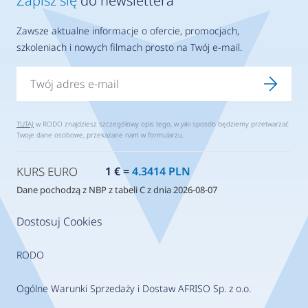
Zapisz się
do newslettera
Zawsze aktualne informacje o ofercie, promocjach,
szkoleniach i nowych filmach prosto na Twój e-mail.
TUTAJ
w RODO znajdziesz szczegółowy opis tego, w jaki sposób będziemy przetwarzać
Twoje dane osobowe, przekazane nam w formularzu.
KURS EURO
1 € =
4.3414 PLN
Dane pochodzą z NBP z tabeli C z dnia 2026-08-07
Dostosuj Cookies
RODO
Ogólne Warunki Sprzedaży i Dostaw AFRISO Sp. z o.o.