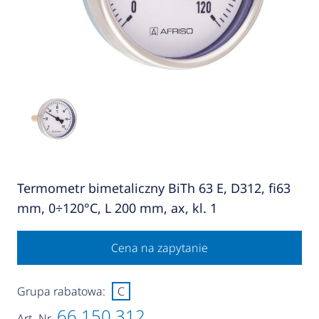
Termometr bimetaliczny BiTh 63 E, D312, fi63
mm, 0÷120°C, L 200 mm, ax, kl. 1
Cena na zapytanie
Grupa rabatowa:
C
66 150 312
Art.-Nr