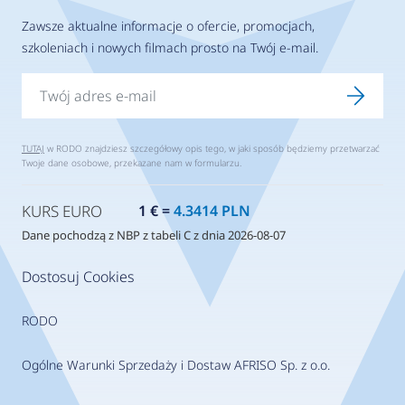
Zawsze aktualne informacje o ofercie, promocjach,
szkoleniach i nowych filmach prosto na Twój e-mail.
TUTAJ
w RODO znajdziesz szczegółowy opis tego, w jaki sposób będziemy przetwarzać
Twoje dane osobowe, przekazane nam w formularzu.
KURS EURO
1 € =
4.3414 PLN
Dane pochodzą z NBP z tabeli C z dnia 2026-08-07
Dostosuj Cookies
RODO
Ogólne Warunki Sprzedaży i Dostaw AFRISO Sp. z o.o.