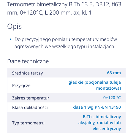
Termometr bimetaliczny BiTh 63 E, D312, fi63
mm, 0÷120°C, L 200 mm, ax, kl. 1
opis
Do precyzyjnego pomiaru temperatury mediów
agresywnych we wszelkiego typu instalacjach.
Dane techniczne
63 mm
Średnica tarczy
gładkie (opcjonalna tuleja
Przyłącze
montażowa)
0÷120 °C
Zakres temperatur
klasa 1 wg PN-EN 13190
Klasa dokładności
BiTh - bimetaliczny
aksjalny, radialny lub
Typ termometru
ekscentryczny