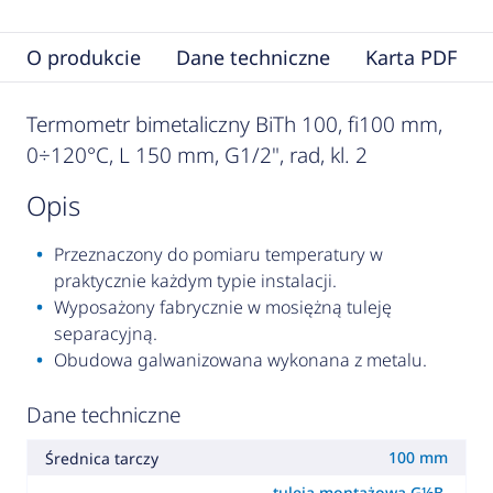
O produkcie
Dane techniczne
Karta PDF
Termometr bimetaliczny BiTh 100, fi100 mm,
0÷120°C, L 150 mm, G1/2", rad, kl. 2
opis
Przeznaczony do pomiaru temperatury w
praktycznie każdym typie instalacji.
Wyposażony fabrycznie w mosiężną tuleję
separacyjną.
Obudowa galwanizowana wykonana z metalu.
Dane techniczne
100 mm
Średnica tarczy
tuleja montażowa G½B,