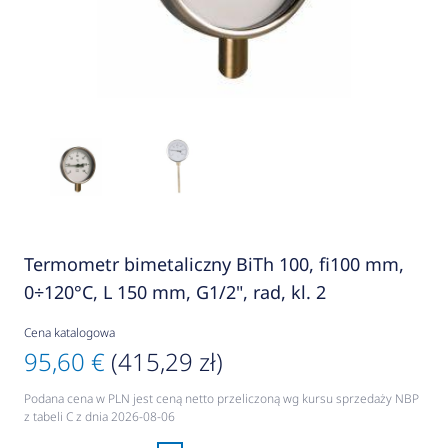
Termometr bimetaliczny BiTh 100, fi100 mm,
0÷120°C, L 150 mm, G1/2", rad, kl. 2
Cena katalogowa
95,60 €
(415,29 zł)
Podana cena w PLN jest ceną netto przeliczoną wg kursu sprzedaży NBP
z tabeli C z dnia 2026-08-06