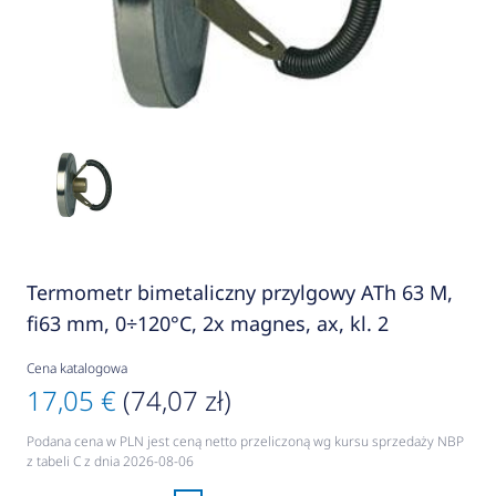
Termometr bimetaliczny przylgowy ATh 63 M,
fi63 mm, 0÷120°C, 2x magnes, ax, kl. 2
Cena katalogowa
17,05 €
(74,07 zł)
Podana cena w PLN jest ceną netto przeliczoną wg kursu sprzedaży NBP
z tabeli C z dnia 2026-08-06