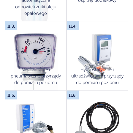
automatyczne
osprzęt dodatkowy
odpowietrzniki oleju
opałowego
II.3.
II.4.
Mechaniczne i
Hydrostatyczne i
pneumatyczne przyrządy
ultradźwiękowe przyrządy
do pomiaru poziomu
do pomiaru poziomu
II.5.
II.6.