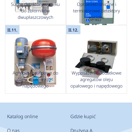
Suche detektory wycieku
Optoelektroniczne i
do zbiorników
termistorowe detektory
dwupłaszczowych
wycieku
II.11.
II.12.
Agregaty pompowe do
Wyposażenie dodatkowe
oleju opałowego i
agregatów oleju
napędowego
opałowego i napędowego
Katalog online
Gdzie kupić
O nas
Drużyna A