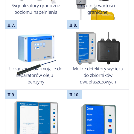
Sygnalizatory graniczne
Czujniki wartości
poziomu napełnienia
granicznej
II.7.
II.8.
Urządzenia alarmujące do
Mokre detektory wycieku
separatorów oleju i
do zbiorników
benzyny
dwupłaszczowych
II.9.
II.10.