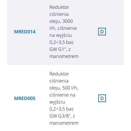
Reduktor
ciśnienia
oleju, 3000
l/h, ciśnienie
MRED014
D
na wyjściu
(4
0,2÷3,5 bar,
GW G1", z
manometrem
Reduktor
ciśnienia
oleju, 500 l/h,
ciśnienie na
MRED005
D
wyjściu
(1
0,2÷3,5 bar,
GW G3/8", z
manometrem