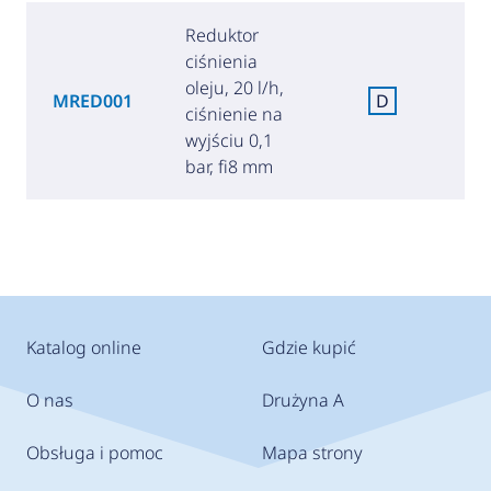
Reduktor
ciśnienia
oleju, 20 l/h,
MRED001
D
ciśnienie na
(
wyjściu 0,1
bar, fi8 mm
Katalog online
Gdzie kupić
O nas
Drużyna A
Obsługa i pomoc
Mapa strony