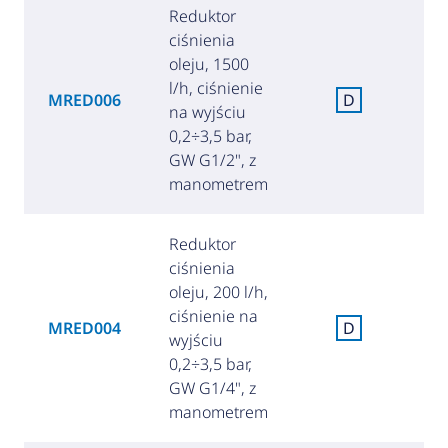
Reduktor
ciśnienia
oleju, 1500
l/h, ciśnienie
MRED006
D
na wyjściu
(1
0,2÷3,5 bar,
GW G1/2", z
manometrem
Reduktor
ciśnienia
oleju, 200 l/h,
ciśnienie na
MRED004
D
wyjściu
(
0,2÷3,5 bar,
GW G1/4", z
manometrem