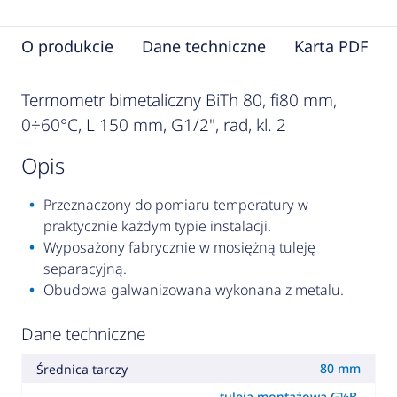
O produkcie
Dane techniczne
Karta PDF
Termometr bimetaliczny BiTh 80, fi80 mm,
0÷60°C, L 150 mm, G1/2", rad, kl. 2
opis
Przeznaczony do pomiaru temperatury w
praktycznie każdym typie instalacji.
Wyposażony fabrycznie w mosiężną tuleję
separacyjną.
Obudowa galwanizowana wykonana z metalu.
Dane techniczne
80 mm
Średnica tarczy
tuleja montażowa G½B,