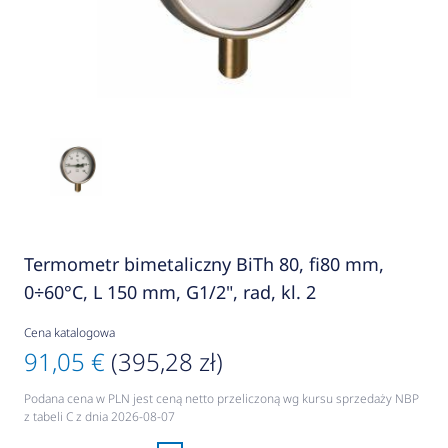
Termometr bimetaliczny BiTh 80, fi80 mm,
0÷60°C, L 150 mm, G1/2", rad, kl. 2
Cena katalogowa
91,05 €
(395,28 zł)
Podana cena w PLN jest ceną netto przeliczoną wg kursu sprzedaży NBP
z tabeli C z dnia 2026-08-07