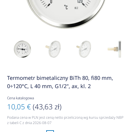
Termometr bimetaliczny BiTh 80, fi80 mm,
0÷120°C, L 40 mm, G1/2", ax, kl. 2
Cena katalogowa
10,05 €
(43,63 zł)
Podana cena w PLN jest ceną netto przeliczoną wg kursu sprzedaży NBP
z tabeli C z dnia 2026-08-07