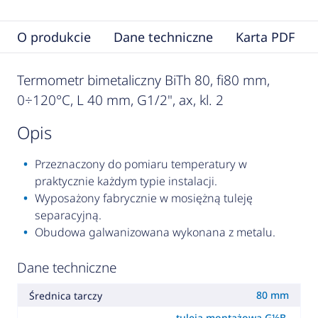
O produkcie
Dane techniczne
Karta PDF
Termometr bimetaliczny BiTh 80, fi80 mm,
0÷120°C, L 40 mm, G1/2", ax, kl. 2
opis
Przeznaczony do pomiaru temperatury w
praktycznie każdym typie instalacji.
Wyposażony fabrycznie w mosiężną tuleję
separacyjną.
Obudowa galwanizowana wykonana z metalu.
Dane techniczne
80 mm
Średnica tarczy
tuleja montażowa G½B,