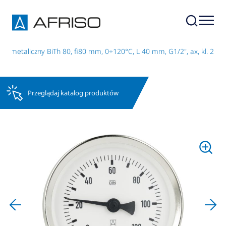
bimetaliczny BiTh 80, fi80 mm, 0÷120°C, L 40 mm, G1/2", ax, kl. 2
Przeglądaj katalog produktów