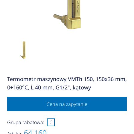
Termometr maszynowy VMTh 150, 150x36 mm,
0÷160°C, L 40 mm, G1/2", kątowy
Cena na zapytanie
Grupa rabatowa:
C
64 160
Art.-Nr