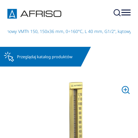
zynowy VMTh 150, 150x36 mm, 0÷160°C, L 40 mm, G1/2", kątowy
Przeglądaj katalog produktów