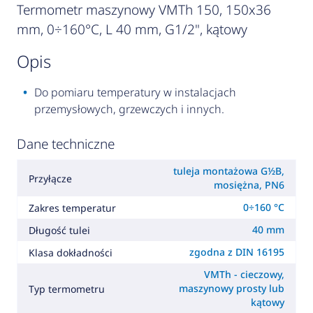
Termometr maszynowy VMTh 150, 150x36
mm, 0÷160°C, L 40 mm, G1/2", kątowy
opis
Do pomiaru temperatury w instalacjach
przemysłowych, grzewczych i innych.
Dane techniczne
tuleja montażowa G½B,
Przyłącze
mosiężna, PN6
0÷160 °C
Zakres temperatur
40 mm
Długość tulei
zgodna z DIN 16195
Klasa dokładności
VMTh - cieczowy,
maszynowy prosty lub
Typ termometru
kątowy