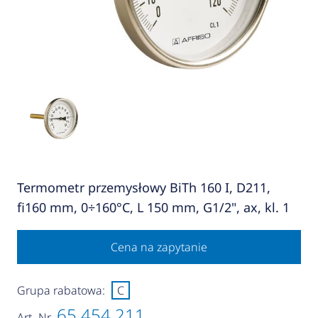
Termometr przemysłowy BiTh 160 I, D211,
fi160 mm, 0÷160°C, L 150 mm, G1/2", ax, kl. 1
Cena na zapytanie
Grupa rabatowa:
C
65 454 211
Art.-Nr