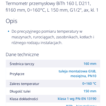
Termometr przemysłowy BiTh 160 I, D211,
fi160 mm, 0÷160°C, L 150 mm, G1/2", ax, kl. 1
opis
Do precyzyjnego pomiaru temperatury w
maszynach, rurociągach, zasobnikach, kotłach i
różnego rodzaju instalacjach.
Dane techniczne
160 mm
Średnica tarczy
tuleja montażowa G½B,
Przyłącze
mosiężna, PN10
0÷160 °C
Zakres temperatur
150 mm
Długość tulei
klasa 1 wg PN-EN 13190
Klasa dokładności