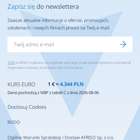
Zapisz się
do newslettera
Zawsze aktualne informacje o ofercie, promocjach,
szkoleniach i nowych filmach prosto na Twój e-mail.
TUTAJ
w RODO znajdziesz szczegółowy opis tego, w jaki sposób będziemy przetwarzać
Twoje dane osobowe, przekazane nam w formularzu.
KURS EURO
1 € =
4.344 PLN
Dane pochodzą z NBP z tabeli C z dnia 2026-08-06
Dostosuj Cookies
RODO
Ogólne Warunki Sprzedaży i Dostaw AFRISO Sp. z o.o.