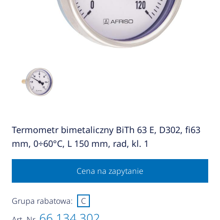
Termometr bimetaliczny BiTh 63 E, D302, fi63
mm, 0÷60°C, L 150 mm, rad, kl. 1
Cena na zapytanie
Grupa rabatowa:
C
66 134 302
Art.-Nr