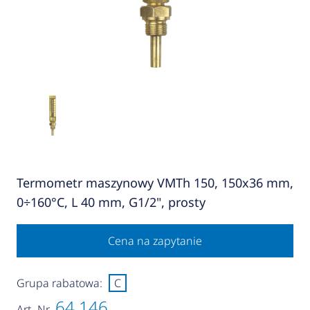
Termometr maszynowy VMTh 150, 150x36 mm,
0÷160°C, L 40 mm, G1/2", prosty
Cena na zapytanie
Grupa rabatowa:
C
64 146
Art.-Nr