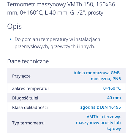
Termometr maszynowy VMTh 150, 150x36
mm, 0÷160°C, L 40 mm, G1/2", prosty
opis
Do pomiaru temperatury w instalacjach
przemysłowych, grzewczych i innych.
Dane techniczne
tuleja montażowa G½B,
Przyłącze
mosiężna, PN6
0÷160 °C
Zakres temperatur
40 mm
Długość tulei
zgodna z DIN 16195
Klasa dokładności
VMTh - cieczowy,
maszynowy prosty lub
Typ termometru
kątowy