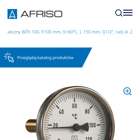
etaliczny BiTh 100, fi100 mm, 0÷60°C, L 150 mm, G1/2", rad, kl. 2
Przeglądaj katalog produktów