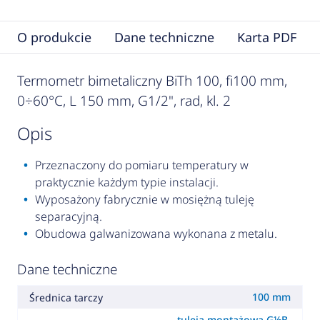
O produkcie
Dane techniczne
Karta PDF
Termometr bimetaliczny BiTh 100, fi100 mm,
0÷60°C, L 150 mm, G1/2", rad, kl. 2
opis
Przeznaczony do pomiaru temperatury w
praktycznie każdym typie instalacji.
Wyposażony fabrycznie w mosiężną tuleję
separacyjną.
Obudowa galwanizowana wykonana z metalu.
Dane techniczne
100 mm
Średnica tarczy
tuleja montażowa G½B,