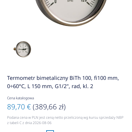
Termometr bimetaliczny BiTh 100, fi100 mm,
0÷60°C, L 150 mm, G1/2", rad, kl. 2
Cena katalogowa
89,70 €
(389,66 zł)
Podana cena w PLN jest ceną netto przeliczoną wg kursu sprzedaży NBP
z tabeli C z dnia 2026-08-06