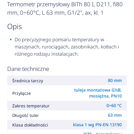
Termometr przemysłowy BiTh 80 I, D211, fi80
mm, 0÷60°C, L 63 mm, G1/2", ax, kl. 1
opis
Do precyzyjnego pomiaru temperatury w
maszynach, rurociągach, zasobnikach, kotłach i
różnego rodzaju instalacjach.
Dane techniczne
80 mm
Średnica tarczy
tuleja montażowa G½B,
Przyłącze
mosiężna, PN10
0÷60 °C
Zakres temperatur
63 mm
Długość tulei
klasa 1 wg PN-EN 13190
Klasa dokładności