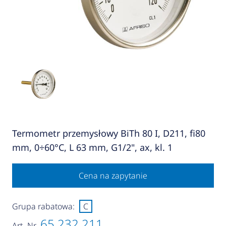
Termometr przemysłowy BiTh 80 I, D211, fi80
mm, 0÷60°C, L 63 mm, G1/2", ax, kl. 1
Cena na zapytanie
Grupa rabatowa:
C
65 232 211
Art.-Nr