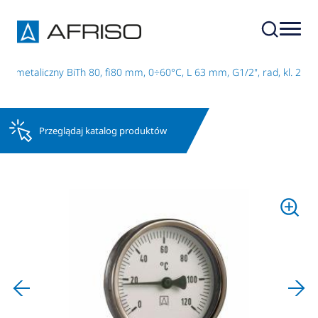
bimetaliczny BiTh 80, fi80 mm, 0÷60°C, L 63 mm, G1/2", rad, kl. 2
Przeglądaj katalog produktów