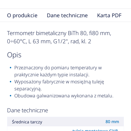
O produkcie
Dane techniczne
Karta PDF
Termometr bimetaliczny BiTh 80, fi80 mm,
0÷60°C, L 63 mm, G1/2", rad, kl. 2
opis
Przeznaczony do pomiaru temperatury w
praktycznie każdym typie instalacji.
Wyposażony fabrycznie w mosiężną tuleję
separacyjną.
Obudowa galwanizowana wykonana z metalu.
Dane techniczne
80 mm
Średnica tarczy
tuleja montażowa G½B,