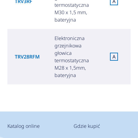
TRV3RF
A
termostatyczna
M30 x 1,5 mm,
bateryjna
Elektroniczna
grzejnikowa
głowica
TRV28RFM
A
termostatyczna
M28 x 1,5mm,
bateryjna
Katalog online
Gdzie kupić