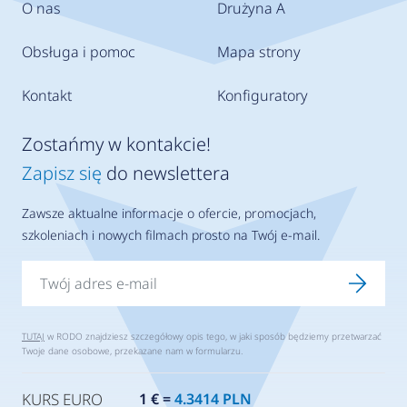
O nas
Drużyna A
Obsługa i pomoc
Mapa strony
Kontakt
Konfiguratory
Zostańmy w kontakcie!
Zapisz się
do newslettera
Zawsze aktualne informacje o ofercie, promocjach,
szkoleniach i nowych filmach prosto na Twój e-mail.
TUTAJ
w RODO znajdziesz szczegółowy opis tego, w jaki sposób będziemy przetwarzać
Twoje dane osobowe, przekazane nam w formularzu.
KURS EURO
1 € =
4.3414 PLN