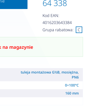
64 338
nie
Kod EAN:
4016203643384
Grupa rabatowa:
C
k na magazynie
tuleja montażowa G½B, mosiężna,
PN6
0÷100°C
160 mm