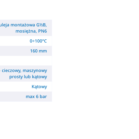
uleja montażowa G½B,
mosiężna, PN6
0÷100°C
160 mm
 cieczowy, maszynowy
prosty lub kątowy
Kątowy
max 6 bar