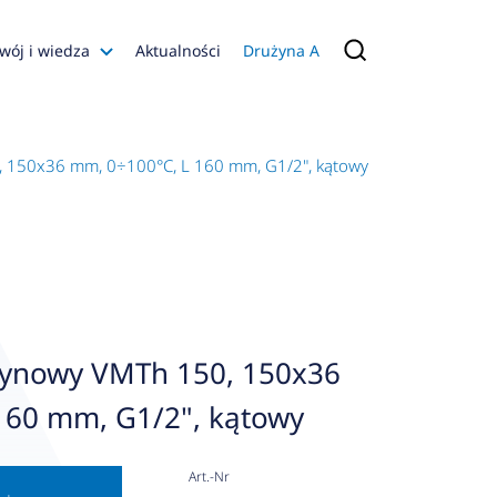
wój i wiedza
Aktualności
Drużyna A
Filmy poradnikowe
Konfiguratory
150x36 mm, 0÷100°C, L 160 mm, G1/2", kątowy
s
ia
 AFRISO
nienia
a jakości
ynowy VMTh 150, 150x36
 Zarządzająca
160 mm, G1/2", kątowy
naruszenie
Art.-Nr