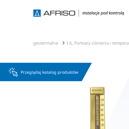
.o., c.w.u, solarne, geotermalne
I.6. Pomiary ciśnienia i tempera
Przeglądaj katalog produktów