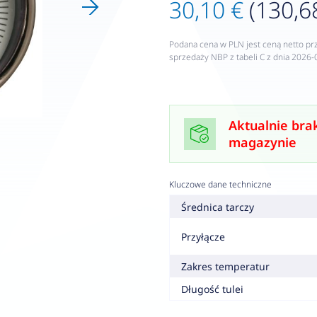
30,10 €
(130,68
Podana cena w PLN jest ceną netto pr
sprzedaży NBP z tabeli C z dnia 2026-
Aktualnie bra
magazynie
Kluczowe dane techniczne
Średnica tarczy
Przyłącze
Zakres temperatur
Długość tulei