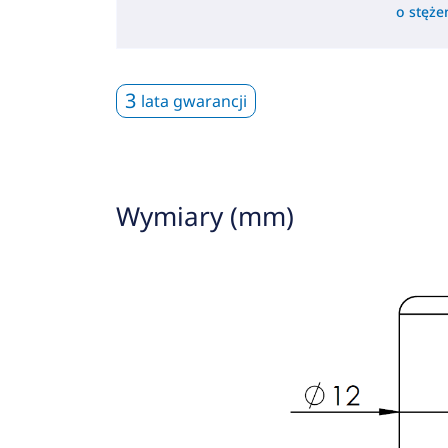
o stęż
3
lata gwarancji
Wymiary (mm)