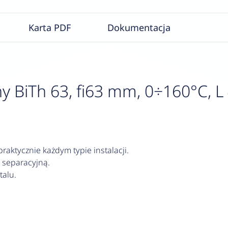
Karta PDF
Dokumentacja
 BiTh 63, fi63 mm, 0÷160°C, L 4
aktycznie każdym typie instalacji.
 separacyjną.
alu.