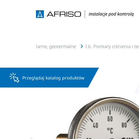
lacje c.o., c.w.u, solarne, geotermalne
I.6. Pomiary ciśnienia i 
Przeglądaj katalog produktów