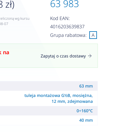
63 983
 zł)
Kod EAN:
zeliczoną wg kursu
08-07
4016203639837
Grupa rabatowa:
A
k na
Zapytaj o czas dostawy
63 mm
tuleja montażowa G½B, mosiężna,
12 mm, zdejmowana
0÷160°C
40 mm