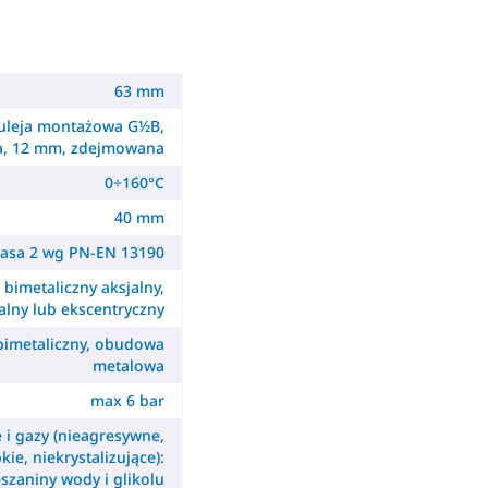
63 mm
uleja montażowa G½B,
a, 12 mm, zdejmowana
0÷160°C
40 mm
lasa 2 wg PN-EN 13190
- bimetaliczny aksjalny,
alny lub ekscentryczny
 bimetaliczny, obudowa
metalowa
max 6 bar
e i gazy (nieagresywne,
kie, niekrystalizujące):
szaniny wody i glikolu