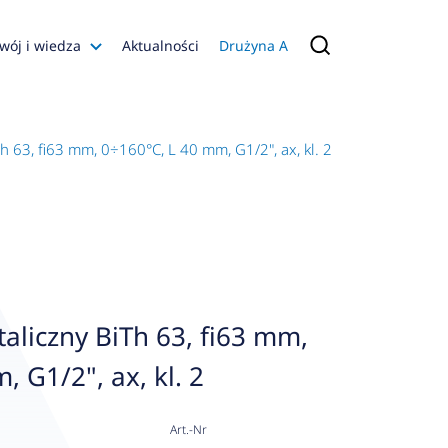
wój i wiedza
Aktualności
Drużyna A
Filmy poradnikowe
Konfiguratory
 63, fi63 mm, 0÷160°C, L 40 mm, G1/2", ax, kl. 2
s
ia
 AFRISO
nienia
a jakości
liczny BiTh 63, fi63 mm,
 Zarządzająca
 G1/2", ax, kl. 2
naruszenie
Art.-Nr