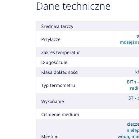
Dane techniczne
Średnica tarczy
t
Przyłącze
mosiężn
Zakres temperatur
Długość tulei
k
Klasa dokładności
BiTh 
Typ termometru
radi
ST -
Wykonanie
Ciśnienie medium
ciecz
nielep
woda, mie
Medium