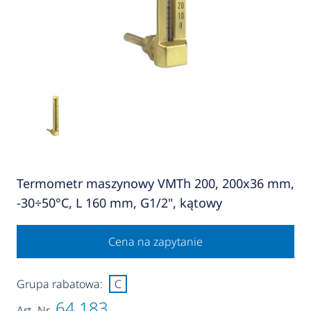
Termometr maszynowy VMTh 200, 200x36 mm,
-30÷50°C, L 160 mm, G1/2", kątowy
Cena na zapytanie
Grupa rabatowa:
C
64 183
Art.-Nr