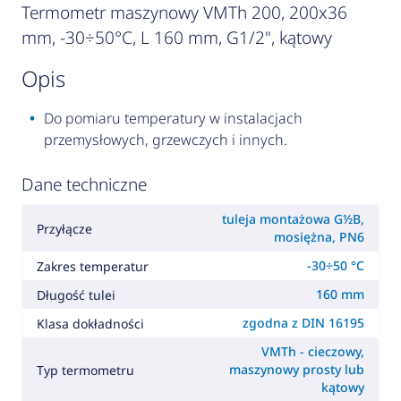
Termometr maszynowy VMTh 200, 200x36
mm, -30÷50°C, L 160 mm, G1/2", kątowy
opis
Do pomiaru temperatury w instalacjach
przemysłowych, grzewczych i innych.
Dane techniczne
tuleja montażowa G½B,
Przyłącze
mosiężna, PN6
-30÷50 °C
Zakres temperatur
160 mm
Długość tulei
zgodna z DIN 16195
Klasa dokładności
VMTh - cieczowy,
maszynowy prosty lub
Typ termometru
kątowy