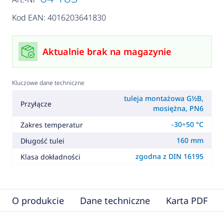
Kod EAN: 4016203641830
Aktualnie brak na magazynie
Kluczowe dane techniczne
tuleja montażowa G½B,
Przyłącze
mosiężna, PN6
-30÷50 °C
Zakres temperatur
160 mm
Długość tulei
zgodna z DIN 16195
Klasa dokładności
O produkcie
Dane techniczne
Karta PDF