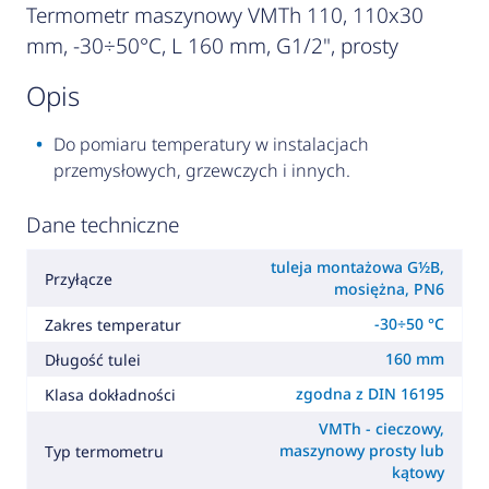
Termometr maszynowy VMTh 110, 110x30
mm, -30÷50°C, L 160 mm, G1/2", prosty
opis
Do pomiaru temperatury w instalacjach
przemysłowych, grzewczych i innych.
Dane techniczne
tuleja montażowa G½B,
Przyłącze
mosiężna, PN6
-30÷50 °C
Zakres temperatur
160 mm
Długość tulei
zgodna z DIN 16195
Klasa dokładności
VMTh - cieczowy,
maszynowy prosty lub
Typ termometru
kątowy