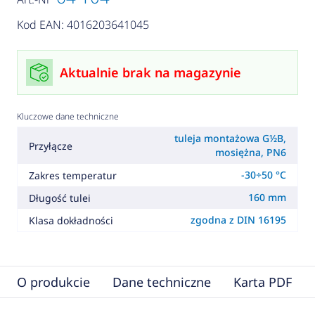
Kod EAN: 4016203641045
Aktualnie brak na magazynie
Kluczowe dane techniczne
tuleja montażowa G½B,
Przyłącze
mosiężna, PN6
-30÷50 °C
Zakres temperatur
160 mm
Długość tulei
zgodna z DIN 16195
Klasa dokładności
O produkcie
Dane techniczne
Karta PDF