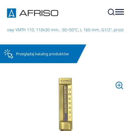
ynowy VMTh 110, 110x30 mm, -30÷50°C, L 160 mm, G1/2", prosty
Przeglądaj katalog produktów