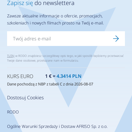
Zapisz się
do newslettera
Zawsze aktualne informacje o ofercie, promocjach,
szkoleniach i nowych filmach prosto na Twój e-mail.
TUTAJ
w RODO znajdziesz szczegółowy opis tego, w jaki sposób będziemy przetwarzać
Twoje dane osobowe, przekazane nam w formularzu.
KURS EURO
1 € =
4.3414 PLN
Dane pochodzą z NBP z tabeli C z dnia 2026-08-07
Dostosuj Cookies
RODO
Ogólne Warunki Sprzedaży i Dostaw AFRISO Sp. z o.o.