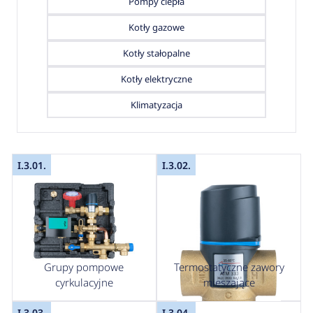
Pompy ciepła
Kotły gazowe
Kotły stałopalne
Kotły elektryczne
Klimatyzacja
I.3.01.
I.3.02.
Grupy pompowe
Termostatyczne zawory
cyrkulacyjne
mieszające
I.3.03.
I.3.04.