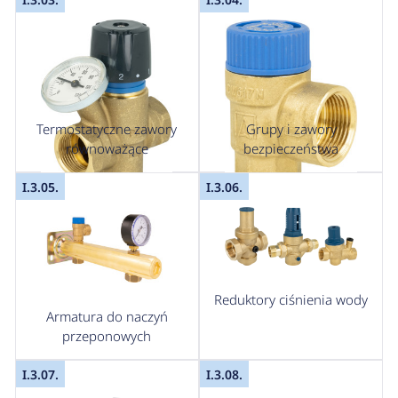
Termostatyczne zawory
Grupy i zawory
równoważące
bezpieczeństwa
I.3.05.
I.3.06.
Reduktory ciśnienia wody
Armatura do naczyń
przeponowych
I.3.07.
I.3.08.