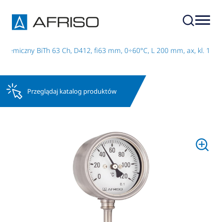
chemiczny BiTh 63 Ch, D412, fi63 mm, 0÷60°C, L 200 mm, ax, kl. 1
Przeglądaj katalog produktów