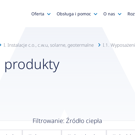
Oferta
Obsługa i pomoc
O nas
Roz
Katalog AFRISO
Zapytania ofertowe
AFRISO
Katalog SALUS Controls
Obsługa zamówień
Kariera
I. Instalacje c.o., c.w.u, solarne, geotermalne
I.1. Wyposażeni
Katalog Mastercool
Reklamacje
Media o na
e produkty
Histor
Wyprzedaże
Wsparcie techniczne
Grupa
Promocje
Serwis urządzeń
Wyróż
Do pobrania
Gdzie kupić?
Polityk
Klienci OEM
Kadra
Zgłoś 
Filtrowanie: Źródło ciepła