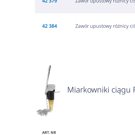
42 379
Zawór upustowy różnicy ciś
42 384
Zawór upustowy różnicy ciś
Miarkowniki ciągu 
ART. NR