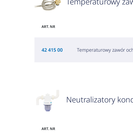
Temperaturowy zaw
ART. NR
42 415 00
Temperaturowy zawór ochr
Neutralizatory ko
ART. NR