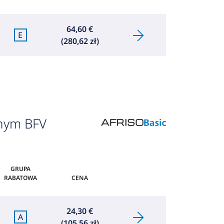
64,60 €
E
(280,62 zł)
znym BFV
GRUPA
RABATOWA
CENA
24,30 €
A
(105,56 zł)