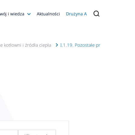
wój i wiedza
Aktualności
Drużyna A
Filmy poradnikowe
Konfiguratory
e kotłowni i źródła ciepła
I.1.19. Pozostałe produkty
s
ia
 AFRISO
nienia
a jakości
 Zarządzająca
naruszenie