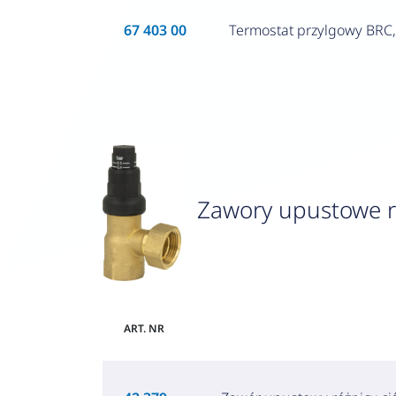
67 403 00
Termostat przylgowy BRC
Zawory upustowe r
ART. NR