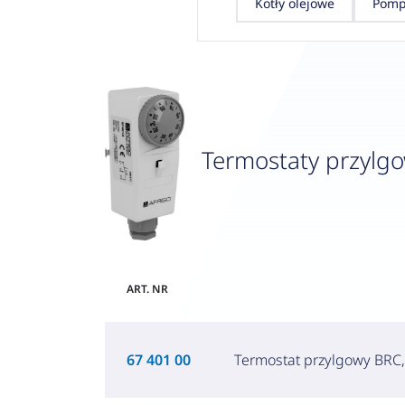
Kotły olejowe
Pomp
Termostaty przylg
ART. NR
67 401 00
Termostat przylgowy BRC