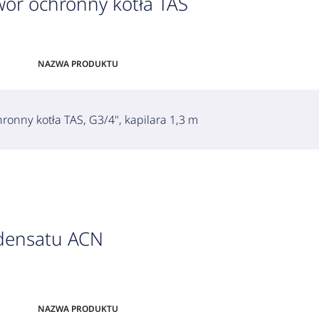
ór ochronny kotła TAS
NAZWA PRODUKTU
onny kotła TAS, G3/4", kapilara 1,3 m
ndensatu ACN
NAZWA PRODUKTU