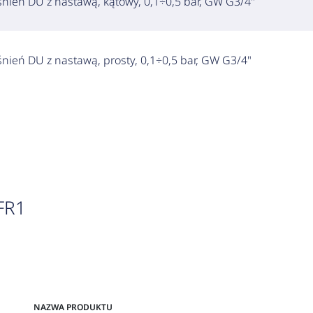
nień DU z nastawą, kątowy, 0,1÷0,5 bar, GW G3/4"
nień DU z nastawą, prosty, 0,1÷0,5 bar, GW G3/4"
FR1
NAZWA PRODUKTU