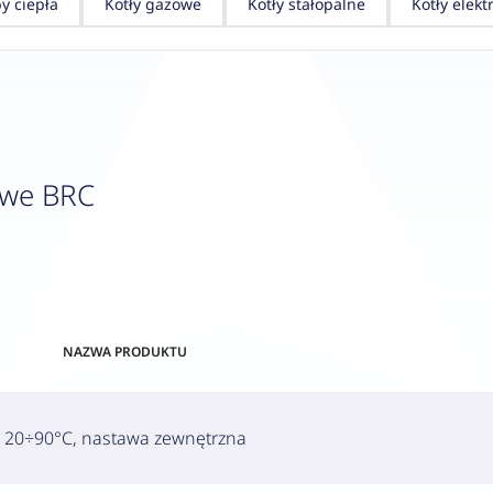
y ciepła
Kotły gazowe
Kotły stałopalne
Kotły elekt
owe BRC
NAZWA PRODUKTU
, 20÷90°C, nastawa zewnętrzna