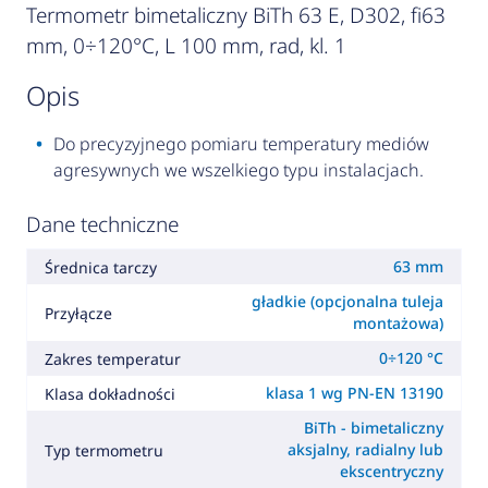
Termometr bimetaliczny BiTh 63 E, D302, fi63
mm, 0÷120°C, L 100 mm, rad, kl. 1
opis
Do precyzyjnego pomiaru temperatury mediów
agresywnych we wszelkiego typu instalacjach.
Dane techniczne
63 mm
Średnica tarczy
gładkie (opcjonalna tuleja
Przyłącze
montażowa)
0÷120 °C
Zakres temperatur
klasa 1 wg PN-EN 13190
Klasa dokładności
BiTh - bimetaliczny
aksjalny, radialny lub
Typ termometru
ekscentryczny