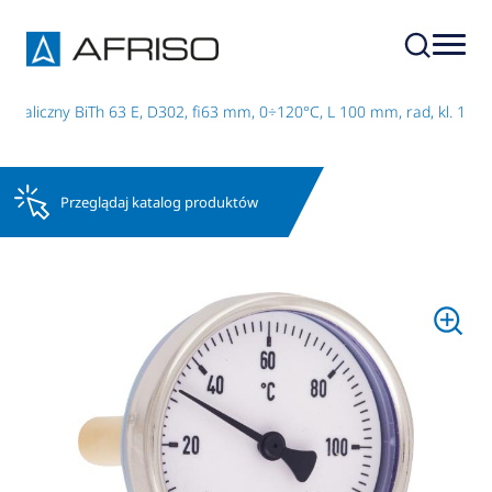
etaliczny BiTh 63 E, D302, fi63 mm, 0÷120°C, L 100 mm, rad, kl. 1
Przeglądaj katalog produktów