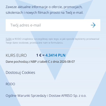
Zawsze aktualne informacje o ofercie, promocjach,
szkoleniach i nowych filmach prosto na Twój e-mail.
TUTAJ
w RODO znajdziesz szczegółowy opis tego, w jaki sposób będziemy przetwarzać
Twoje dane osobowe, przekazane nam w formularzu.
KURS EURO
1 € =
4.3414 PLN
Dane pochodzą z NBP z tabeli C z dnia 2026-08-07
Dostosuj Cookies
RODO
Ogólne Warunki Sprzedaży i Dostaw AFRISO Sp. z o.o.