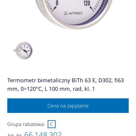
Termometr bimetaliczny BiTh 63 E, D302, fi63
mm, 0÷120°C, L 100 mm, rad, kl. 1
Cena na zapytanie
Grupa rabatowa:
C
66 148 302
Art.-Nr