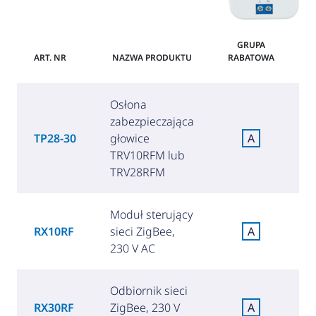
GRUPA
ART. NR
NAZWA PRODUKTU
RABATOWA
Osłona
zabezpieczająca
TP28-30
głowice
A
TRV10RFM lub
TRV28RFM
Moduł sterujący
RX10RF
sieci ZigBee,
A
(
230 V AC
Odbiornik sieci
RX30RF
ZigBee, 230 V
A