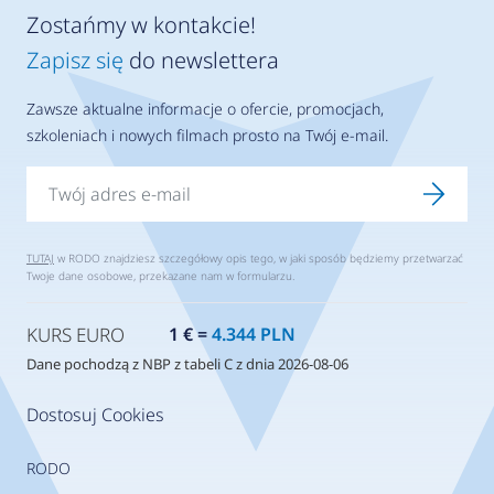
Zostańmy w kontakcie!
Zapisz się
do newslettera
Zawsze aktualne informacje o ofercie, promocjach,
szkoleniach i nowych filmach prosto na Twój e-mail.
TUTAJ
w RODO znajdziesz szczegółowy opis tego, w jaki sposób będziemy przetwarzać
Twoje dane osobowe, przekazane nam w formularzu.
KURS EURO
1 € =
4.344 PLN
Dane pochodzą z NBP z tabeli C z dnia 2026-08-06
Dostosuj Cookies
RODO