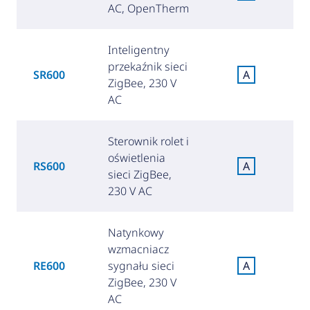
(
AC, OpenTherm
Inteligentny
przekaźnik sieci
SR600
A
ZigBee, 230 V
(
AC
Sterownik rolet i
oświetlenia
RS600
A
sieci ZigBee,
(
230 V AC
Natynkowy
wzmacniacz
RE600
sygnału sieci
A
(
ZigBee, 230 V
AC