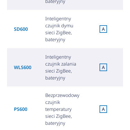
bateryjny
Inteligentny
czujnik dymu
SD600
A
sieci ZigBee,
(
bateryjny
Inteligentny
czujnik zalania
WLS600
A
sieci ZigBee,
(
bateryjny
Bezprzewodowy
czujnik
PS600
temperatury
A
(
sieci ZigBee,
bateryjny