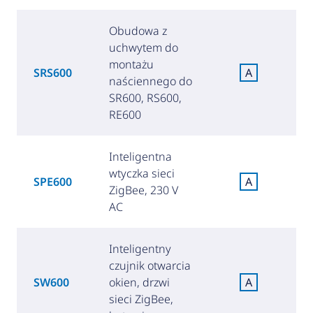
Obudowa z
uchwytem do
montażu
SRS600
A
naściennego do
SR600, RS600,
RE600
Inteligentna
wtyczka sieci
SPE600
A
ZigBee, 230 V
(
AC
Inteligentny
czujnik otwarcia
SW600
okien, drzwi
A
(
sieci ZigBee,