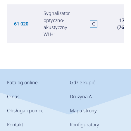
Sygnalizator
optyczno-
177,0
61 020
C
akustyczny
(768,4
WLH1
Katalog online
Gdzie kupić
O nas
Drużyna A
Obsługa i pomoc
Mapa strony
Kontakt
Konfiguratory