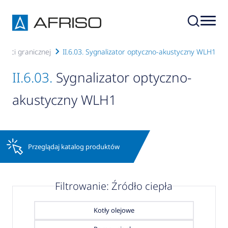
rtości granicznej
II.6.03. Sygnalizator optyczno-akustyczny WLH1
II.6.03.
Sygnalizator optyczno-
akustyczny WLH1
Przeglądaj katalog produktów
Filtrowanie: Źródło ciepła
Kotły olejowe